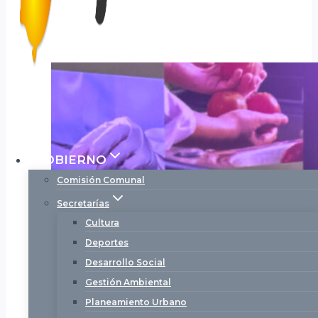
GOBIERNO
Comisión Comunal
Secretarías
Cultura
Deportes
Desarrollo Social
Gestión Ambiental
Planeamiento Urbano