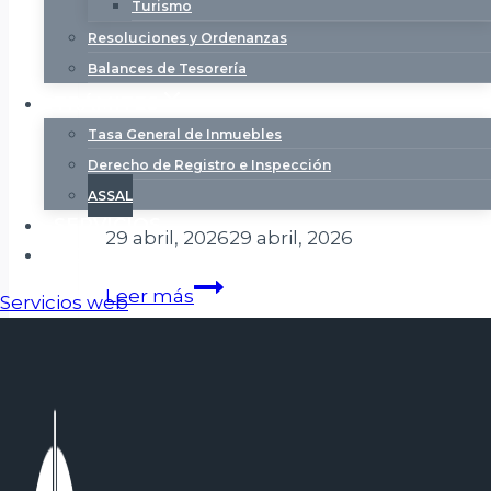
Turismo
Resoluciones y Ordenanzas
Balances de Tesorería
TRÁMITES
ASSAL
Tasa General de Inmuebles
Derecho de Registro e Inspección
Capacitación en manipulación segura
ASSAL
SERVICIOS
29 abril, 2026
29 abril, 2026
NOTICIAS
Capacitación
Leer más
Servicios web
en
manipulación
segura
de
alimentos
en