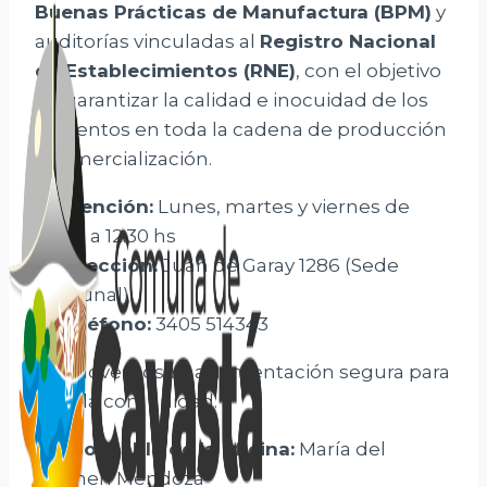
Buenas Prácticas de Manufactura (BPM)
y
auditorías vinculadas al
Registro Nacional
de Establecimientos (RNE)
, con el objetivo
de garantizar la calidad e inocuidad de los
alimentos en toda la cadena de producción
y comercialización.
📍
Atención:
Lunes, martes y viernes de
08:00 a 12:30 hs
📌
Dirección:
Juan de Garay 1286 (Sede
Comunal)
📞
Teléfono:
3405 514343
Promovemos una alimentación segura para
toda la comunidad.
Responsable de la oficina:
María del
Carmen Mendoza