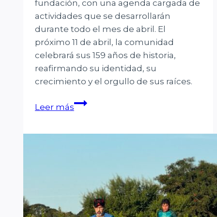
fundación, con una agenda cargada de
actividades que se desarrollarán
durante todo el mes de abril. El
próximo 11 de abril, la comunidad
celebrará sus 159 años de historia,
reafirmando su identidad, su
crecimiento y el orgullo de sus raíces.
Cayastá
Leer más
se
prepara
para
celebrar
su
159°
aniversario