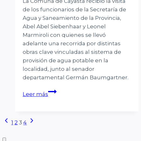
La Comuna de Cayastá recibió la visita
de los funcionarios de la Secretaría de
Agua y Saneamiento de la Provincia,
Abel Abel Siebenhaar y Leonel
Marmiroli con quienes se llevó
adelante una recorrida por distintas
obras clave vinculadas al sistema de
provisión de agua potable en la
localidad, junto al senador
departamental Germán Baumgartner.
Más
Leer más
obras
de
agua
Página
Siguiente
Navegación
1
2
3
4
potable
anterior
página
en
de