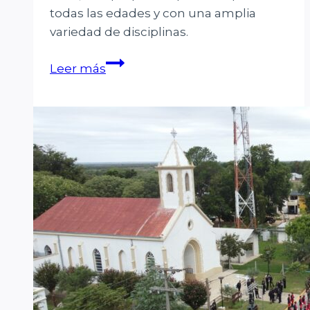
todas las edades y con una amplia
variedad de disciplinas.
Abrieron
Leer más
las
inscripciones
a
los
talleres
culturales
2026