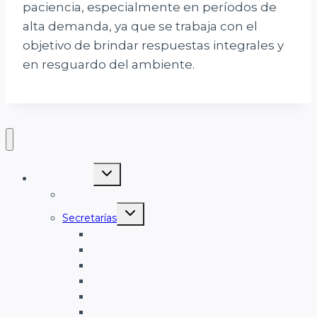
paciencia, especialmente en períodos de
alta demanda, ya que se trabaja con el
objetivo de brindar respuestas integrales y
en resguardo del ambiente.
Alternar
GOBIERNO
menú
hijo
Comisión Comunal
Alternar
Secretarías
menú
hijo
Cultura
Deportes
Desarrollo Social
Gestión Ambiental
Planeamiento Urbano
Turismo